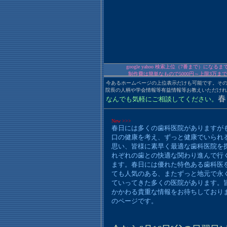
google yahoo 検索上位（7番まで）
制作費は簡単なもので5000円～上限3万
今あるホームページの上位表示だけも可能です。その場
院長の人柄や学会情報等有益情報等お教えいただけれ
春
なんでも気軽にご相談してください。
New >>>
春日には多くの歯科医院がありますが
口の健康を考え、ずっと健康でいられ
思い、皆様に素早く最適な歯科医院を
れぞれの歯との快適な関わり進んで行
ます。春日には優れた特色ある歯科医
ても人気のある、またずっと地元で永
ていってきた多くの医院があります。
かかわる貴重な情報をお待ちしており
のページです。