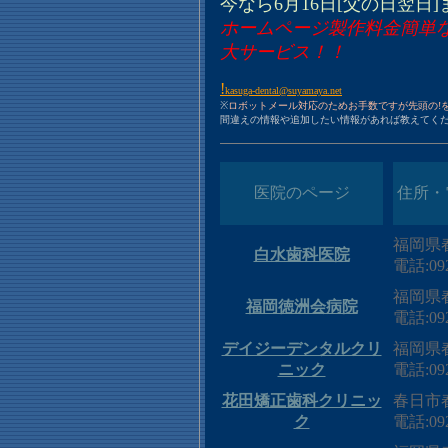
今なら6月16日[父の日翌日]
ホームページ製作料金簡単な
大サービス！！
!
kasuga-dental@suyamaya.net
※
ロボットメール対応のためお手数ですが先頭の!
間違えの情報や追加したい情報があれば教えてく
医院のページ
住所・
福岡県春
白水歯科医院
電話:092
福岡県
福岡徳洲会病院
電話:092
デイジーデンタルクリ
福岡県
ニック
電話:092
花田矯正歯科クリニッ
春日市春
ク
電話:092